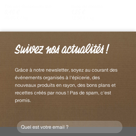
Thé vert Gunpowder bio
Sirop de menthe
0,46
€
1,25
€
46,00
€
/ 
kg
12,50
€
/ 
kg
Suivez nos actualités !
Grâce à notre newsletter, soyez au courant des
événements organisés à l'épicerie, des
nouveaux produits en rayon, des bons plans et
recettes créés par nous ! Pas de spam, c'est
promis.