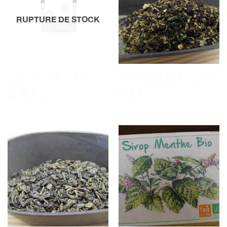
RUPTURE DE STOCK
Champagne Blanc de blancs
Thé noir Sagesse du Bouddha,
75cl
menthe mangue citron bio
26,95
€
0,50
€
35,93
€
/ 
kg
50,00
€
/ 
kg