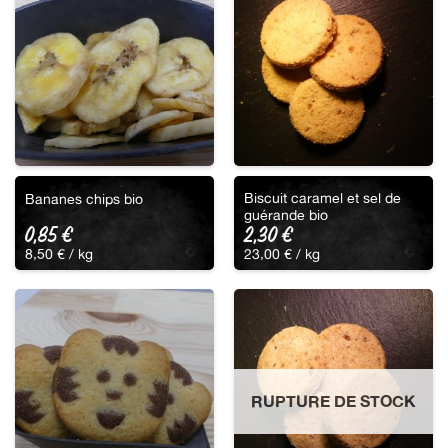
Biscuit caramel et sel de
Bananes chips bio
guérande bio
0,85
€
2,30
€
8,50
€
/ 
kg
23,00
€
/ 
kg
RUPTURE DE STOCK