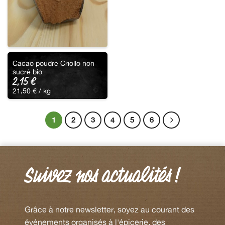
Cacao poudre Criollo non
sucré bio
2,15
€
21,50
€
/ 
kg
1
2
3
4
5
6
Suivez nos actualités !
Grâce à notre newsletter, soyez au courant des
événements organisés à l'épicerie, des