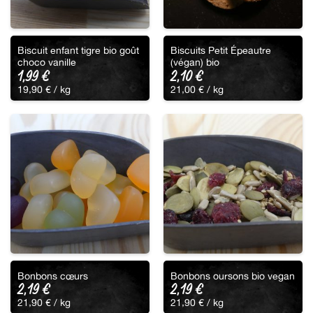
Biscuit enfant tigre bio goût
Biscuits Petit Épeautre
choco vanille
(végan) bio
1,99
€
2,10
€
19,90
€
/ 
kg
21,00
€
/ 
kg
Bonbons cœurs
Bonbons oursons bio vegan
2,19
€
2,19
€
21,90
€
/ 
kg
21,90
€
/ 
kg