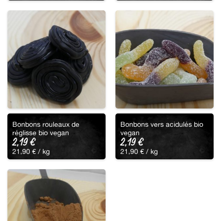
Bonbons rouleaux de
Bonbons vers acidulés bio
réglisse bio vegan
vegan
2,19
€
2,19
€
21,90
€
/ 
kg
21,90
€
/ 
kg