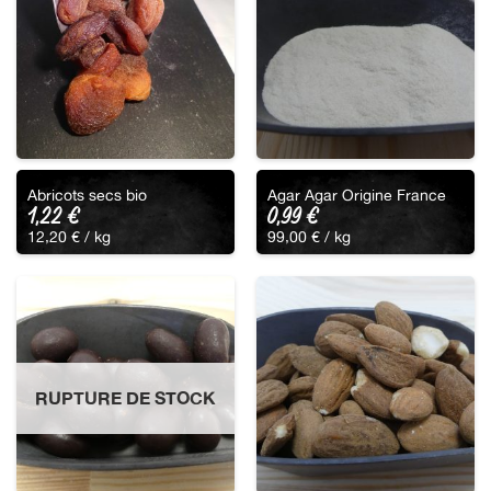
Abricots secs bio
Agar Agar Origine France
1,22
€
0,99
€
12,20
€
/ 
kg
99,00
€
/ 
kg
RUPTURE DE STOCK