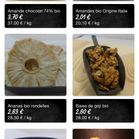
Amande chocolat 74% bio
Amandes bio Origine Italie
3,70
€
2,01
€
37,00
€
/ 
kg
20,10
€
/ 
kg
Ananas bio rondelles
Baies de goji bio
2,83
€
2,80
€
28,30
€
/ 
kg
28,00
€
/ 
kg