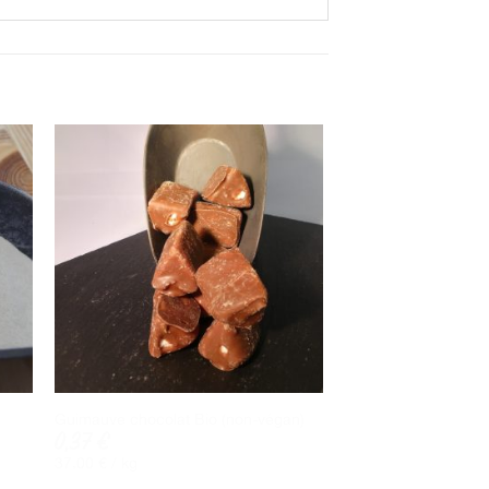
Guimauve chocolat Bio (non-végan)
0,37
€
37,00
€
/ 
kg