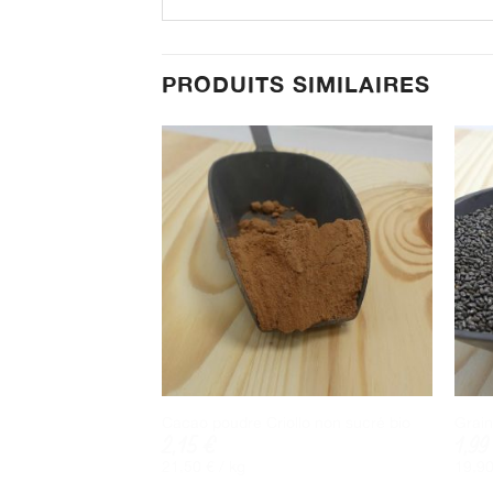
PRODUITS SIMILAIRES
Cacao poudre Criollo non sucré bio
Grain
2,15
€
1,9
21,50
€
/ 
kg
19,9