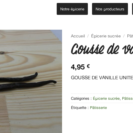
Notre épicerie
Nos producteurs
Accueil
/
Épicerie sucrée
/
Pât
Gousse de v
4,95
€
GOUSSE DE VANILLE UNIT
Catégories :
Épicerie sucrée
,
Pâtiss
Étiquette :
Pâtisserie