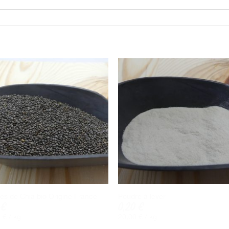
es de Chia bio Origine France
Poudre à lever
9
€
0,20
€
0
€
/ 
kg
20,00
€
/ 
kg