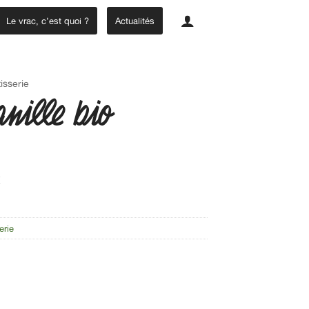
Le vrac, c’est quoi ?
Actualités
isserie
anille bio
E
erie